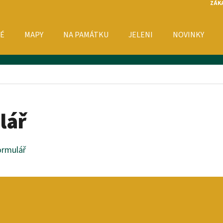
ZÁK
É
MAPY
NA PAMÁTKU
JELENI
NOVINKY
O POTŘEBUJETE NAJÍT?
HLEDAT
lář
ormulář
DOPORUČUJEME