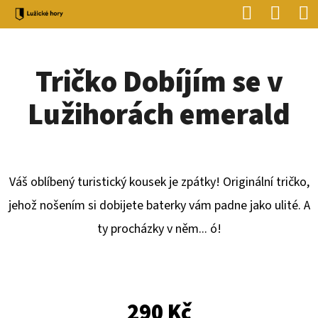
K
Hledat
Náku
Přejít
O
Zpět
Zpět
na
koší
Š
obsah
Tričko Dobíjím se v
Í
C
K
Lužihorách emerald
O
P
O
T
Váš oblíbený turistický kousek je zpátky! Originální tričko,
Ř
jehož nošením si dobijete baterky vám padne jako ulité. A
E
ty procházky v něm... ó!
B
U
J
290 Kč