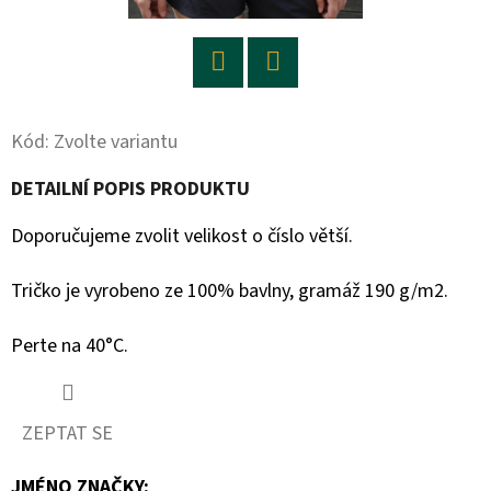
D
O
P
Twitter
Facebook
O
Kód:
Zvolte variantu
R
U
DETAILNÍ POPIS PRODUKTU
Č
Doporučujeme zvolit velikost o číslo větší.
U
J
Tričko je vyrobeno ze 100% bavlny, gramáž 190 g/m2.
E
M
Perte na 40°C.
E
ZEPTAT SE
JMÉNO ZNAČKY
: