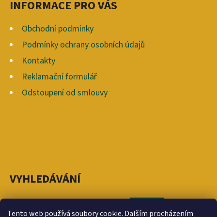
INFORMACE PRO VÁS
T
Í
Obchodní podmínky
Podmínky ochrany osobních údajů
Kontakty
Reklamační formulář
Odstoupení od smlouvy
VYHLEDÁVÁNÍ
HLEDAT
Tento web používá soubory cookie. Dalším procházením