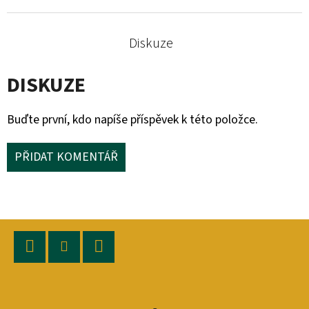
Diskuze
DISKUZE
Buďte první, kdo napíše příspěvek k této položce.
PŘIDAT KOMENTÁŘ
Z
Á
P
Facebook
Instagram
YouTube
A