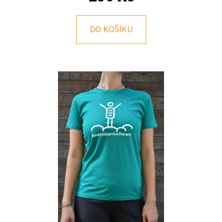
E
T
DO KOŠÍKU
E
N
A
J
Í
T
?
HLEDAT