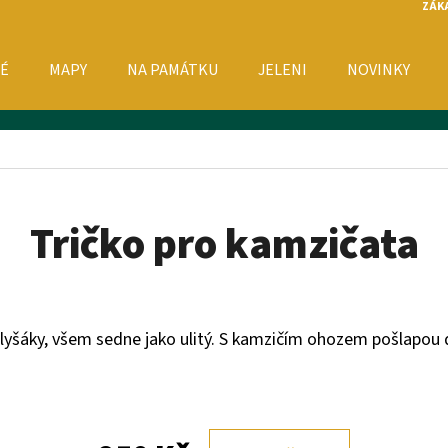
ZÁK
É
MAPY
NA PAMÁTKU
JELENI
NOVINKY
O POTŘEBUJETE NAJÍT?
HLEDAT
Tričko pro kamzičata
DOPORUČUJEME
o plyšáky, všem sedne jako ulitý. S kamzičím ohozem pošlapou 