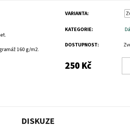
VARIANTA:
KATEGORIE
:
D
let.
DOSTUPNOST:
Zv
, gramáž 160 g/m2.
250 Kč
DISKUZE