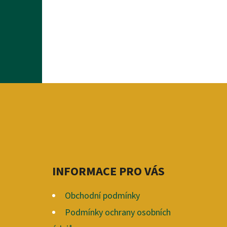
Z
Á
P
A
INFORMACE PRO VÁS
T
Í
Obchodní podmínky
Podmínky ochrany osobních